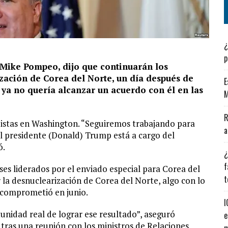
¿
p
 Mike Pompeo, dijo que continuarán los
zación de Corea del Norte, un día después de
E
ya no quería alcanzar un acuerdo con él en las
M
R
stas en Washington. “Seguiremos trabajando para
a
el presidente (Donald) Trump está a cargo del
ó.
¿
f
es liderados por el enviado especial para Corea del
t
la desnuclearización de Corea del Norte, algo con lo
e comprometió en junio.
I
nidad real de lograr ese resultado”, aseguró
e
ras una reunión con los ministros de Relaciones