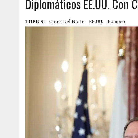
Diplomáticos EE.UU. Con C
JULY 28, 2026
|
¿QUÉ ES EL GED Y CÓMO OBTENERLO EN ESTADOS UN
JULY 20, 2026
|
ESPAÑA DERROTA A ARGENTINA Y CONQUISTA SU SEG
TOPICS:
Corea Del Norte
EE.UU.
Pompeo
JULY 20, 2026
|
REDADAS DE ICE: CONOZCA SUS DERECHOS Y CÓMO 