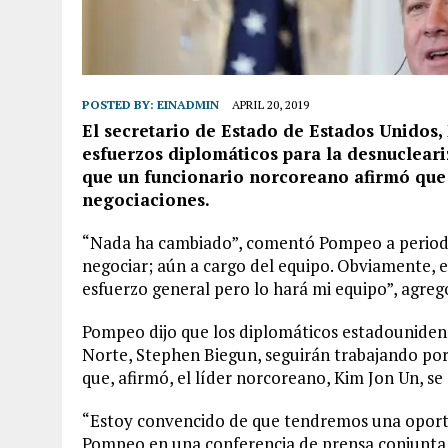
POSTED BY:
EINADMIN
APRIL 20, 2019
El secretario de Estado de Estados Unidos,
esfuerzos diplomáticos para la desnucleari
que un funcionario norcoreano afirmó que 
negociaciones.
“Nada ha cambiado”, comentó Pompeo a periodi
negociar; aún a cargo del equipo. Obviamente, 
esfuerzo general pero lo hará mi equipo”, agreg
Pompeo dijo que los diplomáticos estadounidens
Norte, Stephen Biegun, seguirán trabajando por 
que, afirmó, el líder norcoreano, Kim Jon Un, s
“Estoy convencido de que tendremos una oportu
Pompeo en una conferencia de prensa conjunta t