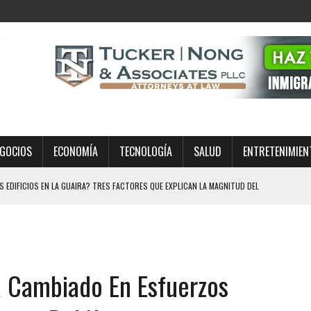
GOCIOS
ECONOMÍA
TECNOLOGÍA
SALUD
ENTRETENIMIEN
EDIFICIOS EN LA GUAIRA? TRES FACTORES QUE EXPLICAN LA MAGNITUD DEL
ÍA A MISA EN TEXAS: EL CASO REAVIVA EL DEBATE SOBRE LOS OPERATIVOS
 Cambiado En Esfuerzos
MIENTO EN ESTADOS UNIDOS: QUÉ SIGNIFICA EL FALLO PARA MILLONES DE