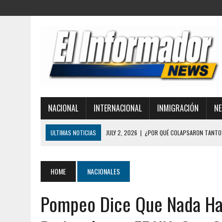
NACIONAL
INTERNACIONAL
INMIGRACIÓN
NE
ULTIMAS NOTICIAS
JULY 2, 2026
|
¿POR QUÉ COLAPSARON TANTOS 
DESASTRE TRAS EL TERREMOTO EN VENEZUELA
JULY 1, 2026
|
ICE LIBERA A UNA MONJA DETENIDA MIENTRAS SE DIRIG
HOME
NACIONALES
MIGRATORIOS
Pompeo Dice Que Nada Ha
JULY 1, 2026
|
LA CORTE SUPREMA REAFIRMA LA CIUDADANÍA POR NACI
FAMILIAS INMIGRANTES