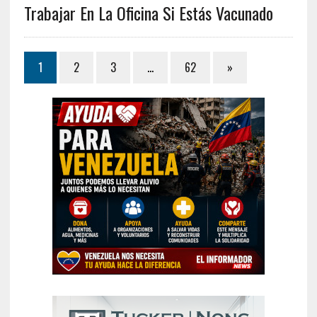
Trabajar En La Oficina Si Estás Vacunado
1
2
3
…
62
»