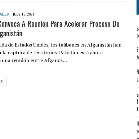
ALES
JULY 15, 2021
Convoca A Reunión Para Acelerar Proceso De
¿
ganistán
p
rada de Estados Unidos, los talibanes en Afganistán han
E
 la captura de territorios. Pakistán está ahora
M
 una reunión entre Afganos…
R
a
pp
¿
f
t
I
e