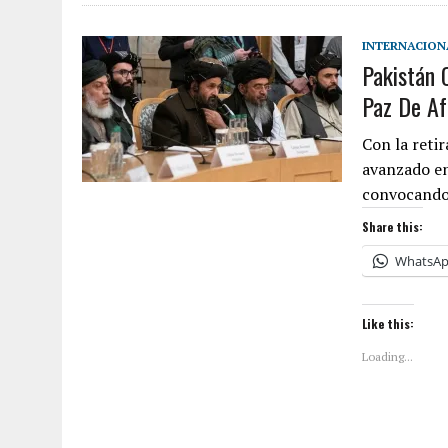
INTERNACION
Pakistán 
Paz De Af
Con la reti
avanzado en
convocando
Share this:
WhatsA
Like this:
Loading...