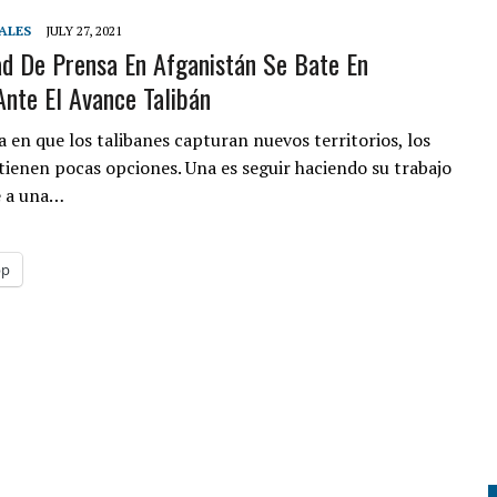
MIENTO EN ESTADOS UNIDOS: QUÉ SIGNIFICA EL FALLO PARA MILLONES DE
ALES
JULY 27, 2021
ad De Prensa En Afganistán Se Bate En
Ante El Avance Talibán
IDOS? GUÍA PARA QUIENES DESEAN COMPLETAR SU EDUCACIÓN
a en que los talibanes capturan nuevos territorios, los
 tienen pocas opciones. Una es seguir haciendo su trabajo
e a una…
pp