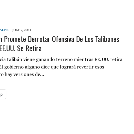
ALES
JULY 7, 2021
n Promete Derrotar Ofensiva De Los Talibanes
EE.UU. Se Retira
cia talibán viene ganando terreno mientras EE. UU. retira
El gobierno afgano dice que logrará revertir esos
ro hay versiones de…
pp