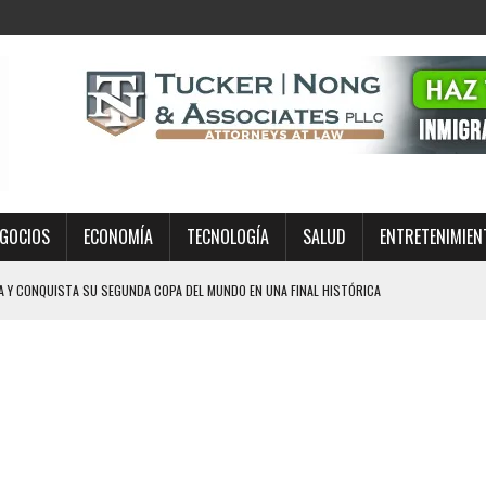
GOCIOS
ECONOMÍA
TECNOLOGÍA
SALUD
ENTRETENIMIEN
A Y CONQUISTA SU SEGUNDA COPA DEL MUNDO EN UNA FINAL HISTÓRICA
PREPARARSE ANTE UN OPERATIVO MIGRATORIO EN ESTADOS UNIDOS
RA? TRES FACTORES QUE EXPLICAN LA MAGNITUD DEL DESASTRE TRAS EL
ÍA A MISA EN TEXAS: EL CASO REAVIVA EL DEBATE SOBRE LOS OPERATIVOS