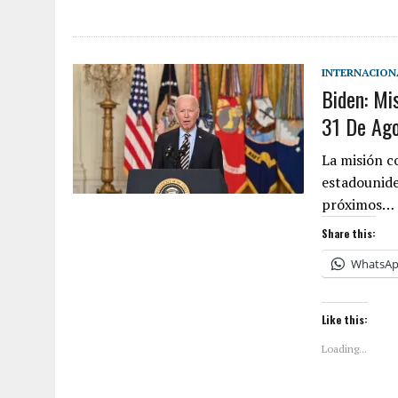
INTERNACION
Biden: Mi
31 De Ag
La misión co
estadounide
próximos…
Share this:
WhatsA
Like this:
Loading...