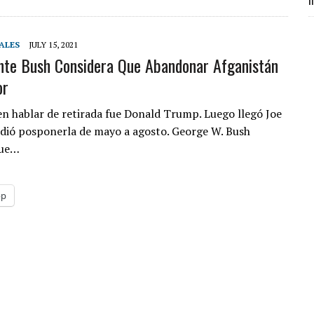
m
ALES
JULY 15, 2021
nte Bush Considera Que Abandonar Afganistán
or
en hablar de retirada fue Donald Trump. Luego llegó Joe
idió posponerla de mayo a agosto. George W. Bush
que…
pp