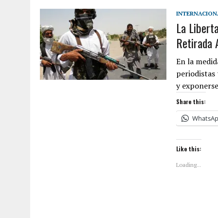
JULY 1, 2026
|
LA CORTE SUPREMA REAFIRMA LA CIUDADANÍA POR NACI
INTERNACION
La Libert
FAMILIAS INMIGRANTES
Retirada 
JULY 28, 2026
|
¿QUÉ ES EL GED Y CÓMO OBTENERLO EN ESTADOS UN
En la medid
periodistas
y exponers
Share this:
WhatsA
Like this:
Loading...