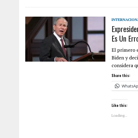
INTERNACION
Expreside
Es Un Err
El primero 
Biden y dec
considera 
Share this:
WhatsA
Like this:
Loading...