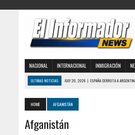
NACIONAL
INTERNACIONAL
INMIGRACIÓN
NE
ULTIMAS NOTICIAS
JULY 20, 2026
|
ESPAÑA DERROTA A ARGENTIN
JULY 20, 2026
|
REDADAS DE ICE: CONOZCA SUS DERECHOS Y CÓMO 
JULY 2, 2026
|
¿POR QUÉ COLAPSARON TANTOS EDIFICIOS EN LA GUAI
HOME
AFGANISTÁN
TERREMOTO EN VENEZUELA
Afganistán
JULY 1, 2026
|
ICE LIBERA A UNA MONJA DETENIDA MIENTRAS SE DIRIG
MIGRATORIOS