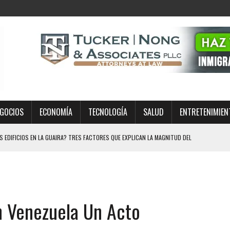
GOCIOS
ECONOMÍA
TECNOLOGÍA
SALUD
ENTRETENIMIEN
EDIFICIOS EN LA GUAIRA? TRES FACTORES QUE EXPLICAN LA MAGNITUD DEL
ÍA A MISA EN TEXAS: EL CASO REAVIVA EL DEBATE SOBRE LOS OPERATIVOS
n Venezuela Un Acto
MIENTO EN ESTADOS UNIDOS: QUÉ SIGNIFICA EL FALLO PARA MILLONES DE