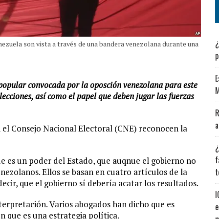
¿
nezuela son vista a través de una bandera venezolana durante una
p
E
popular convocada por la oposción venezolana para este
M
ecciones, así como el papel que deben jugar las fuerzas
R
a
i el Consejo Nacional Electoral (CNE) reconocen la
¿
f
e es un poder del Estado, que auqnue el gobierno no
enezolanos. Ellos se basan en cuatro artículos de la
t
decir, que el gobierno sí debería acatar los resultados.
I
terpretación. Varios abogados han dicho que es
e
 que es una estrategia política.