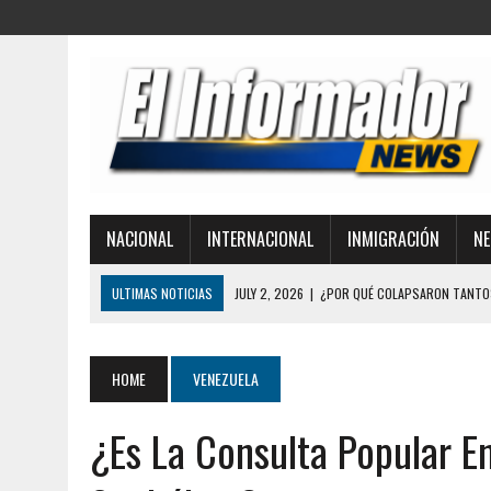
NACIONAL
INTERNACIONAL
INMIGRACIÓN
NE
ULTIMAS NOTICIAS
JULY 2, 2026
|
¿POR QUÉ COLAPSARON TANTOS 
DESASTRE TRAS EL TERREMOTO EN VENEZUELA
JULY 1, 2026
|
ICE LIBERA A UNA MONJA DETENIDA MIENTRAS SE DIRIG
HOME
VENEZUELA
MIGRATORIOS
¿Es La Consulta Popular E
JULY 1, 2026
|
LA CORTE SUPREMA REAFIRMA LA CIUDADANÍA POR NACI
FAMILIAS INMIGRANTES