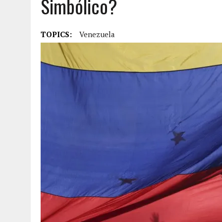
Simbólico?
JULY 28, 2026
|
¿QUÉ ES EL GED Y CÓMO OBTENERLO EN ESTADOS UN
JULY 20, 2026
|
ESPAÑA DERROTA A ARGENTINA Y CONQUISTA SU SEG
TOPICS:
Venezuela
JULY 20, 2026
|
REDADAS DE ICE: CONOZCA SUS DERECHOS Y CÓMO 