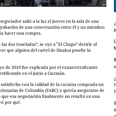
ociador salió a la luz el jueves en la sala de una
¿
grabación de una conversación entre él y un miembro
p
ría hacer una compra.
E
las dos toneladas”, se oye a “El Chapo” decirle al
M
ere que alguien del cartel de Sinaloa pruebe la
R
a
yo de 2010 fue explicada por el exnarcotraficante
estificando en el juicio a Guzmán.
¿
satisfecho con la calidad de la cocaína comprada un
f
cionarias de Colombia (FARC) y quería asegurarse de
t
ó que esa negociación finalmente no resultó en una
có por qué.
I
e