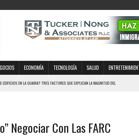
GOCIOS
ECONOMÍA
TECNOLOGÍA
SALUD
ENTRETENIMIEN
EDIFICIOS EN LA GUAIRA? TRES FACTORES QUE EXPLICAN LA MAGNITUD DEL
DA MIENTRAS SE DIRIGÍA A MISA EN TEXAS: EL CASO REAVIVA EL DEBATE SOBRE
MIENTO EN ESTADOS UNIDOS: QUÉ SIGNIFICA EL FALLO PARA MILLONES DE
po” Negociar Con Las FARC
IDOS? GUÍA PARA QUIENES DESEAN COMPLETAR SU EDUCACIÓN