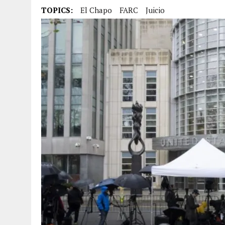
JULY 20, 2026
|
ESPAÑA DERROTA A ARGENTINA Y CONQUISTA SU SEG
TOPICS:
El Chapo
FARC
Juicio
JULY 20, 2026
|
REDADAS DE ICE: CONOZCA SUS DERECHOS Y CÓMO 