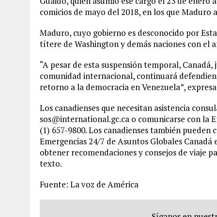
Guaidó, quien asumió ese cargo el 23 de enero al
comicios de mayo del 2018, en los que Maduro
Maduro, cuyo gobierno es desconocido por Estad
títere de Washington y demás naciones con el a
“A pesar de esta suspensión temporal, Canadá, j
comunidad internacional, continuará defendien
retorno a la democracia en Venezuela”, expresa
Los canadienses que necesitan asistencia consu
sos@international.gc.ca o comunicarse con la 
(1) 657-9800. Los canadienses también pueden 
Emergencias 24/7 de Asuntos Globales Canadá e
obtener recomendaciones y consejos de viaje para
texto.
Fuente: La voz de América
Síganos en nuestr