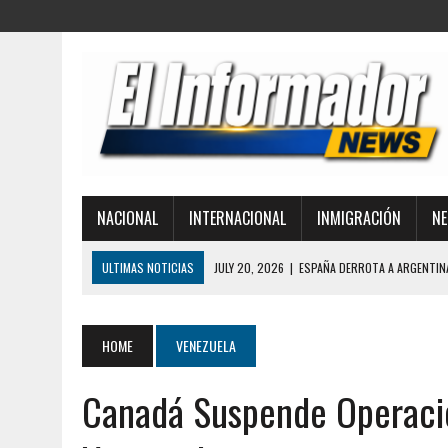
NACIONAL
INTERNACIONAL
INMIGRACIÓN
NE
ULTIMAS NOTICIAS
JULY 20, 2026
|
ESPAÑA DERROTA A ARGENTIN
JULY 20, 2026
|
REDADAS DE ICE: CONOZCA SUS DERECHOS Y CÓMO 
JULY 2, 2026
|
¿POR QUÉ COLAPSARON TANTOS EDIFICIOS EN LA GUAI
HOME
VENEZUELA
TERREMOTO EN VENEZUELA
Canadá Suspende Operaci
JULY 1, 2026
|
ICE LIBERA A UNA MONJA DETENIDA MIENTRAS SE DIRIG
MIGRATORIOS