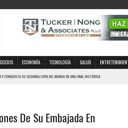
GOCIOS
ECONOMÍA
TECNOLOGÍA
SALUD
ENTRETENIMIEN
A Y CONQUISTA SU SEGUNDA COPA DEL MUNDO EN UNA FINAL HISTÓRICA
PREPARARSE ANTE UN OPERATIVO MIGRATORIO EN ESTADOS UNIDOS
RA? TRES FACTORES QUE EXPLICAN LA MAGNITUD DEL DESASTRE TRAS EL
ones De Su Embajada En
ÍA A MISA EN TEXAS: EL CASO REAVIVA EL DEBATE SOBRE LOS OPERATIVOS