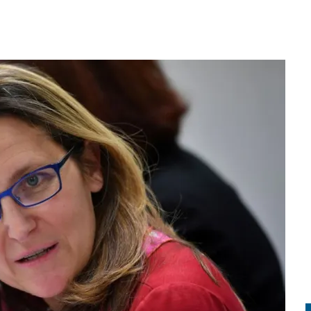
MIENTO EN ESTADOS UNIDOS: QUÉ SIGNIFICA EL FALLO PARA MILLONES DE
IDOS? GUÍA PARA QUIENES DESEAN COMPLETAR SU EDUCACIÓN