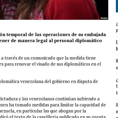
¿
p
ión temporal de las operaciones de su embajada
ener de manera legal al personal diplomático
E
M
 a través de un comunicado que la medida tiene
R
es para renovar el visado de sus diplomáticos en el
a
¿
plomática venezolana del gobierno en disputa de
f
t
ictadura y los venezolanos continúan sufriendo a
imen ha tomado medidas para limitar la capacidad de
I
ezuela, en particular las que abogan por la
e
icó el texto de la cancillería publicado en su cuenta