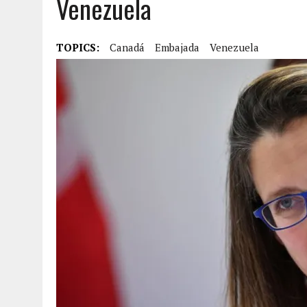
Venezuela
JULY 1, 2026
|
LA CORTE SUPREMA REAFIRMA LA CIUDADANÍA POR NACI
FAMILIAS INMIGRANTES
TOPICS:
Canadá
Embajada
Venezuela
JULY 28, 2026
|
¿QUÉ ES EL GED Y CÓMO OBTENERLO EN ESTADOS UN